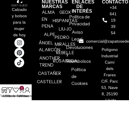
NUESTRAS
ENLACES
CONTACTO
MARCAS
DE
+34
Calzado
INTERÉS
ALMA
GEOX
641
y bolsos
Política de
EN
HISPANITAS
19
para la
Privacidad
PENA
39
mujer
LIU-JO
Aviso
54
ALPE
de hoy
PEDRO
Legal
comercial@zapatosed
ÁNGEL
MIRALLES
Devoluciones
ALARCÓN
Polígono
REBELLE
y
Industrial
ANOTHER
ROSAFRIDA
Reembolsos
Camí
TREND
dels
Política
CASTAÑER
Frares
de
CASTELLER
C/F, Parc
Cookies
53, Nave
0
8, 25190
Tienda
Lista de deseos
Filters
Carrito
Mi cuenta
, Lleida
EDEN GUEST S.L.
Copyright © 2026