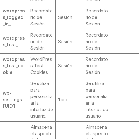
wordpres
Recordato
Recordato
s_logged
rio de
Sesión
rio de
_in_
Sesión
Sesión
Recordato
Recordato
wordpres
rio de
Sesión
rio de
s_test_
Sesión
Sesión
wordpres
WordPres
Recordato
s_test_co
s Test
Sesión
rio de
okie
Cookies
Sesión
Se utiliza
Se utiliza
para
para
wp-
personaliz
personaliz
settings-
1 año
ar la
ar la
[UID]
interfaz de
interfaz de
usuario.
usuario.
Almacena
Almacena
el aspecto
el aspecto