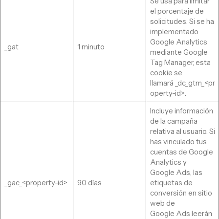
Se usa para limitar
el porcentaje de
solicitudes. Si se ha
implementado
Google Analytics
_gat
1 minuto
mediante Google
Tag Manager, esta
cookie se
llamará _dc_gtm_<pr
operty-id>.
Incluye información
de la campaña
relativa al usuario. Si
has vinculado tus
cuentas de Google
Analytics y
Google Ads, las
_gac_<property-id>
90 días
etiquetas de
conversión en sitio
web de
Google Ads leerán