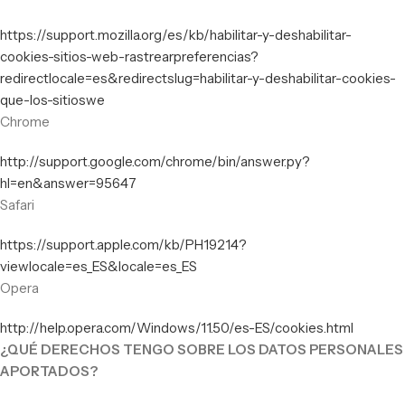
https://support.mozilla.org/es/kb/habilitar-y-deshabilitar-
cookies-sitios-web-rastrearpreferencias?
redirectlocale=es&redirectslug=habilitar-y-deshabilitar-cookies-
que-los-sitioswe
Chrome
http://support.google.com/chrome/bin/answer.py?
hl=en&answer=95647
Safari
https://support.apple.com/kb/PH19214?
viewlocale=es_ES&locale=es_ES
Opera
http://help.opera.com/Windows/11.50/es-ES/cookies.html
¿QUÉ DERECHOS TENGO SOBRE LOS DATOS PERSONALES
APORTADOS?