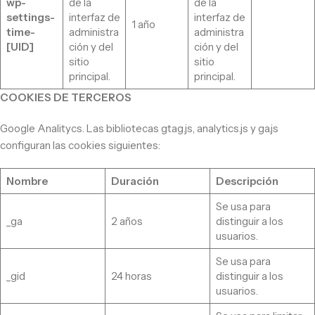
wp-
de la
de la
settings-
interfaz de
interfaz de
1 año
time-
administra
administra
[UID]
ción y del
ción y del
sitio
sitio
principal.
principal.
COOKIES DE TERCEROS
Google Analitycs. Las bibliotecas gtag.js, analytics.js y ga.js
configuran las cookies siguientes:
Nombre
Duración
Descripción
Se usa para
_ga
2 años
distinguir a los
usuarios.
Se usa para
_gid
24 horas
distinguir a los
usuarios.