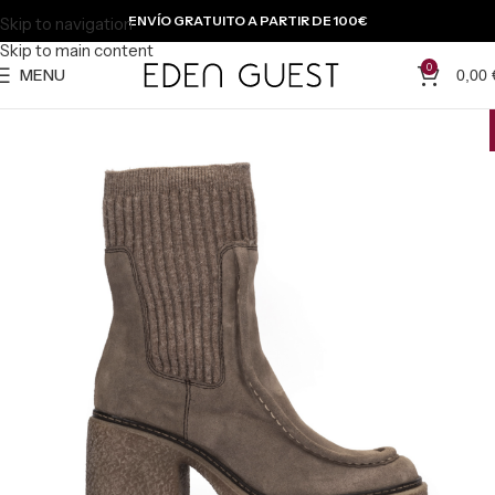
ENVÍO GRATUITO A PARTIR DE 100€
Skip to navigation
Skip to main content
0
MENU
0,00
-{{percentage}} %