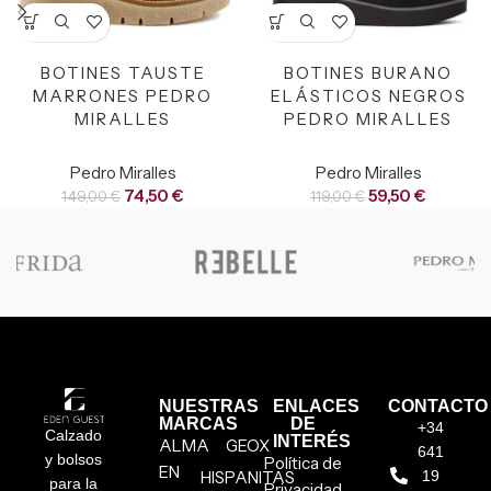
BOTINES TAUSTE
BOTINES BURANO
MARRONES PEDRO
ELÁSTICOS NEGROS
MIRALLES
PEDRO MIRALLES
Pedro Miralles
Pedro Miralles
74,50
€
59,50
€
149,00
€
119,00
€
NUESTRAS
ENLACES
CONTACTO
MARCAS
DE
+34
Calzado
INTERÉS
ALMA
GEOX
641
y bolsos
Política de
EN
HISPANITAS
19
para la
Privacidad