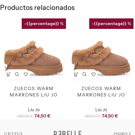
Productos relacionados
-{{percentage}} %
-{{percentage}} %
ZUECOS WARM
ZUECOS WARM
MARRONES LIU JO
MARRONES LIU JO
Liu Jo
Liu Jo
74,50
€
74,50
€
149,00
€
149,00
€