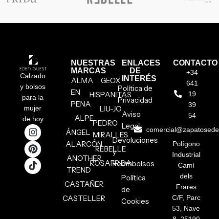
NUESTRAS
ENLACES
CONTACTO
MARCAS
DE
+34
Calzado
INTERÉS
ALMA
GEOX
641
y bolsos
Política de
EN
HISPANITAS
19
para la
Privacidad
PENA
39
mujer
LIU-JO
Aviso
54
ALPE
de hoy
PEDRO
Legal
comercial@zapatosed
ÁNGEL
MIRALLES
Devoluciones
ALARCÓN
Polígono
REBELLE
y
Industrial
ANOTHER
ROSAFRIDA
Reembolsos
Camí
TREND
dels
Política
CASTAÑER
Frares
de
CASTELLER
C/F, Parc
Cookies
53, Nave
8, 25190