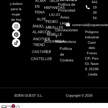
ALMA
GEOX
641
y bolsos
Política de
EN
HISPANITAS
19
para la
Privacidad
PENA
39
mujer
LIU-JO
Aviso
54
ALPE
de hoy
PEDRO
Legal
comercial@zapatosed
ÁNGEL
MIRALLES
Devoluciones
ALARCÓN
Polígono
REBELLE
y
Industrial
ANOTHER
ROSAFRIDA
Reembolsos
Camí
TREND
dels
Política
CASTAÑER
Frares
de
CASTELLER
C/F, Parc
Cookies
53, Nave
8, 25190
, Lleida
EDEN GUEST S.L.
Copyright © 2026
0