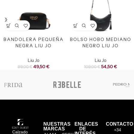
BANDOLERA PEQUEÑA
BOLSO HOBO MEDIANO
NEGRA LIU JO
NEGRO LIU JO
Liu Jo
Liu Jo
49,50
€
54,50
€
99,00
€
109,00
€
NUESTRAS
ENLACES
CONTACTO
MARCAS
DE
+34
Calzado
INTERÉS