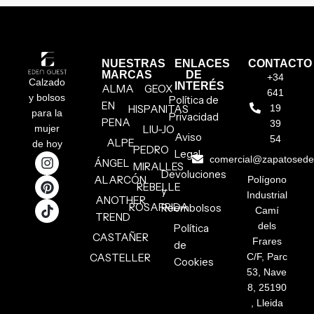
NUESTRAS
ENLACES
CONTACTO
MARCAS
DE
+34
Calzado
INTERÉS
ALMA
GEOX
641
y bolsos
Política de
EN
HISPANITAS
19
para la
Privacidad
PENA
39
mujer
LIU-JO
Aviso
54
ALPE
de hoy
PEDRO
Legal
comercial@zapatosed
ÁNGEL
MIRALLES
Devoluciones
ALARCÓN
Polígono
REBELLE
y
Industrial
ANOTHER
ROSAFRIDA
Reembolsos
Camí
TREND
dels
Política
CASTAÑER
Frares
de
CASTELLER
C/F, Parc
Cookies
53, Nave
8, 25190
, Lleida