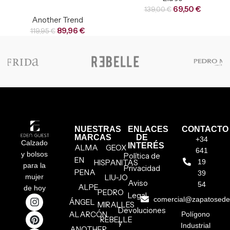
69,50
€
139,00
€
Another Trend
89,96
€
119,95
€
NUESTRAS
ENLACES
CONTACTO
MARCAS
DE
+34
Calzado
INTERÉS
ALMA
GEOX
641
y bolsos
Política de
EN
HISPANITAS
19
para la
Privacidad
PENA
39
mujer
LIU-JO
Aviso
54
ALPE
de hoy
PEDRO
Legal
comercial@zapatosed
ÁNGEL
MIRALLES
Devoluciones
ALARCÓN
Polígono
REBELLE
y
Industrial
ANOTHER