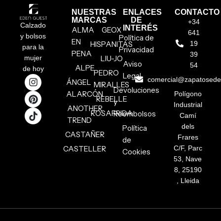
NUESTRAS
ENLACES
CONTACTO
MARCAS
DE
+34
Calzado
INTERÉS
ALMA
GEOX
641
y bolsos
Política de
EN
HISPANITAS
19
para la
Privacidad
PENA
39
mujer
LIU-JO
Aviso
54
ALPE
de hoy
PEDRO
Legal
comercial@zapatosed
ÁNGEL
MIRALLES
Devoluciones
ALARCÓN
Polígono
REBELLE
y
Industrial
ANOTHER
ROSAFRIDA
Reembolsos
Camí
TREND
dels
Política
CASTAÑER
Frares
de
CASTELLER
C/F, Parc
Cookies
53, Nave
8, 25190
, Lleida