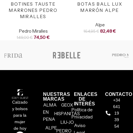
BOTINES TAUSTE
BOTAS BALL LUX
MARRONES PEDRO
MARRÓN ALPE
MIRALLES
Alpe
Pedro Miralles
82,48
€
164,95
€
74,50
€
149,00
€
NUESTRAS
ENLACES
CONTACTO
MARCAS
DE
+34
Calzado
INTERÉS
ALMA
GEOX
641
y bolsos
Política de
EN
HISPANITAS
19
para la
Privacidad
PENA
39
mujer
LIU-JO
Aviso
54
ALPE
de hoy
PEDRO
Legal